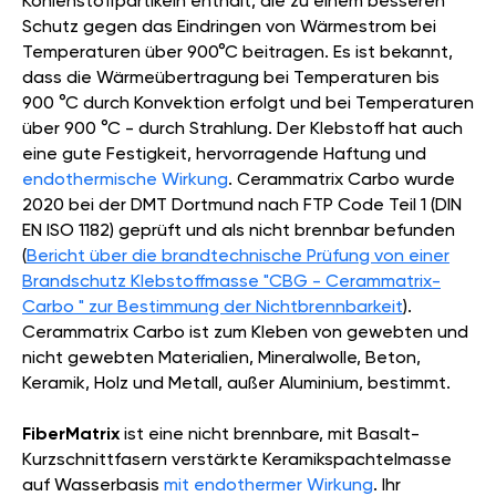
Kohlenstoffpartikeln enthält, die zu einem besseren
Schutz gegen das Eindringen von Wärmestrom bei
Temperaturen über 900°C beitragen. Es ist bekannt,
dass die Wärmeübertragung bei Temperaturen bis
900 °C durch Konvektion erfolgt und bei Temperaturen
über 900 °C - durch Strahlung. Der Klebstoff hat auch
eine gute Festigkeit, hervorragende Haftung und
endothermische Wirkung
. Cerammatrix Carbo wurde
2020 bei der DMT Dortmund nach FTP Code Teil 1 (DIN
EN ISO 1182) geprüft und als nicht brennbar befunden
(
Bericht über die brandtechnische Prüfung von einer
Brandschutz Klebstoffmasse "CBG - Cerammatrix-
Carbo " zur Bestimmung der Nichtbrennbarkeit
).
Cerammatrix Carbo ist zum Kleben von gewebten und
nicht gewebten Materialien, Mineralwolle, Beton,
Keramik, Holz und Metall, außer Aluminium, bestimmt.
FiberMatrix
ist eine nicht brennbare, mit Basalt-
Kurzschnittfasern verstärkte Keramikspachtelmasse
auf Wasserbasis
mit endothermer Wirkung
. Ihr