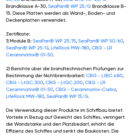
Brandklasse A-30,
SeaPan® WP 25/G
Brandklasse B-
15. Diese Platten werden als Wand-, Boden- und
Deckenplatten verwendet.
Zertifikate:
1) Module B:
SeaPan® WP 25/15
,
SeaPan® WP 50/60
,
SeaPan® WP 25/G
,
LifeRock MW-180
,
CBG - LR
Cerammatrix® 01-50
.
2) Berichte über die brandtechnischen Prüfungen zur
Bestimmung der Nichtbrennbarkeit:
CBG - LtBC.480
,
CBG - LtGC.300
,
CBG - LtGC.200
,
CBG - LR
Cerammatrix® 01-50
,
CBG - Cerammatrix-Carbo
,
LifeRock MW-180
,
SeaPan® WP 15/G
.
Die Verwendung dieser Produkte im Schiffbau bietet
Vorteile in Bezug auf Gewicht des Schiffes, verringert
die Wandstärke und den Platzbedarf, erhöht die
Effizienz des Schiffes und senkt die Baukosten. Die