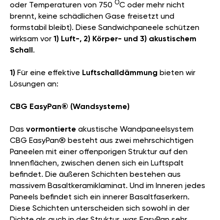
O
oder Temperaturen von 750
C oder mehr nicht
brennt, keine schädlichen Gase freisetzt und
formstabil bleibt). Diese Sandwichpaneele schützen
wirksam vor
1) Luft-, 2) Körper- und 3) akustischem
Schall
.
1)
Für eine effektive
Luftschalldämmung
bieten wir
Lösungen an:
CBG EasyPan® (Wandsysteme)
Das
vormontierte
akustische Wandpaneelsystem
CBG EasyPan® besteht aus zwei mehrschichtigen
Paneelen mit einer offenporigen Struktur auf den
Innenflächen, zwischen denen sich ein Luftspalt
befindet. Die äußeren Schichten bestehen aus
massivem Basaltkeramiklaminat. Und im Inneren jedes
Paneels befindet sich ein innerer Basaltfaserkern.
Diese Schichten unterscheiden sich sowohl in der
Dichte als auch in der Struktur, was EasyPan sehr