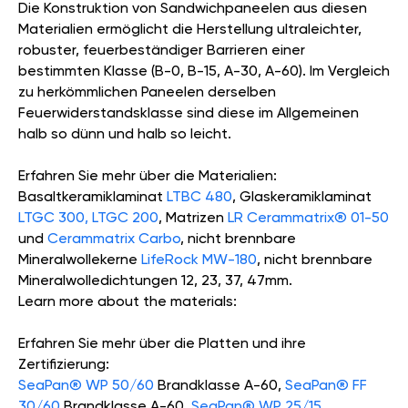
Die Konstruktion von Sandwichpaneelen aus diesen
Materialien ermöglicht die Herstellung ultraleichter,
robuster, feuerbeständiger Barrieren einer
bestimmten Klasse (B-0, B-15, A-30, A-60). Im Vergleich
zu herkömmlichen Paneelen derselben
Feuerwiderstandsklasse sind diese im Allgemeinen
halb so dünn und halb so leicht.
Erfahren Sie mehr über die Materialien:
Basaltkeramiklaminat
LTBC 480
, Glaskeramiklaminat
LTGC 300, LTGC 200
, Matrizen
LR Cerammatrix® 01-50
und
Cerammatrix Carbo
, nicht brennbare
Mineralwollekerne
LifeRock MW-180
, nicht brennbare
Mineralwolledichtungen 12, 23, 37, 47mm.
Learn more about the materials:
Erfahren Sie mehr über die Platten und ihre
Zertifizierung:
SeaPan® WP 50/60
Brandklasse A-60,
SeaPan® FF
30/60
Brandklasse A-60,
SeaPan® WP 25/15